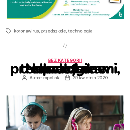
koronawirus
,
przedszkole
,
technologia
BEZ KATEGORII
Nowoczesne technologie w pracy z przedszkolakami, cz. 1
Autor:
mpollok
29 kwietnia 2020