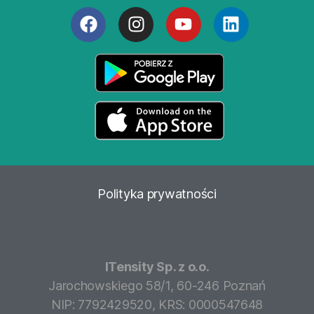
Polityka
prywatności
ITensity Sp. z o.o.
Jarochowskiego 58/1, 60-246 Poznań
NIP: 7792429520, KRS: 0000547648