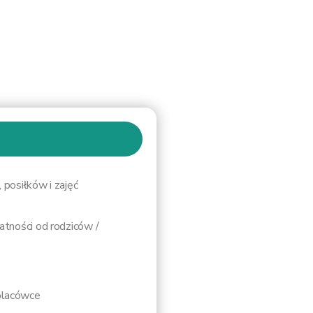
posiłków i zajęć
atności od rodziców /
 placówce