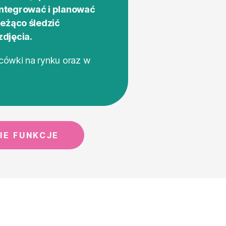
integrować i planować
ieżąco śledzić
zdjęcia.
cówki na rynku oraz w
IE FUNKCJE