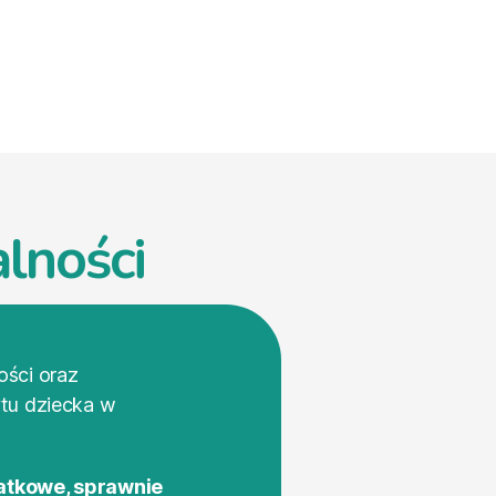
lności
ości oraz
ytu dziecka w
atkowe, sprawnie