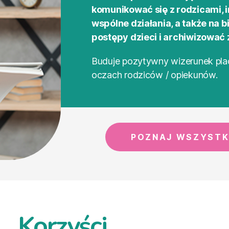
komunikować się z rodzicami, 
wspólne działania, a także na b
postępy dzieci i archiwizować 
Buduje pozytywny wizerunek pla
oczach rodziców / opiekunów.
POZNAJ WSZYSTK
Korzyści