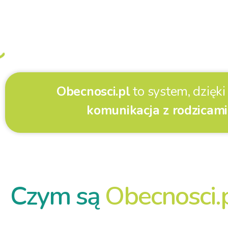
Obecnosci.pl
to system, dzięk
komunikacja z rodzicami
Prowadzenie przed
stało się łatwiejsze 
Czym są
Obecnosci.
kiedykolwiek wcześn