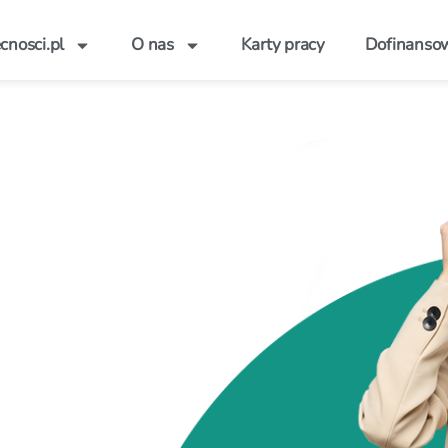
nosci.pl
O nas
Karty pracy
Dofinanso