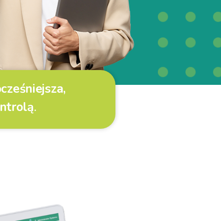
ześniejsza,
ntrolą
.