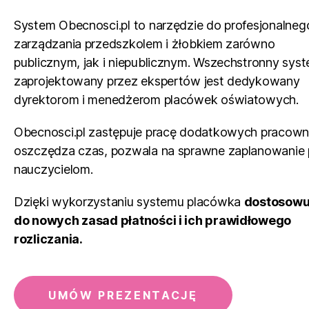
Obecnosci.pl to rozwiązanie
System Obecnosci.pl to narzędzie do profesjonalneg
odpowiednie dla Twojego prz
zarządzania przedszkolem i żłobkiem zarówno
lub żłobka. Poświęcasz mniej
publicznym, jak i niepublicznym. Wszechstronny sys
zarządzanie placówką, więcej
zaprojektowany przez ekspertów jest dedykowany
najważniejsze - opiekę i rozwó
dyrektorom i menedżerom placówek oświatowych.
Obecnosci.pl zastępuje pracę dodatkowych pracown
UMÓW PREZENTACJĘ
oszczędza czas, pozwala na sprawne zaplanowanie 
nauczycielom.
Dzięki wykorzystaniu systemu placówka
dostosowuj
do nowych zasad płatności i ich prawidłowego
rozliczania.
UMÓW PREZENTACJĘ